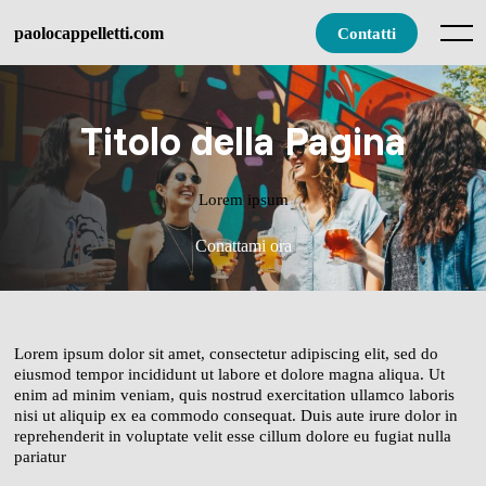
Skip
to
paolocappelletti.com
Contatti
Menu
content
Titolo della Pagina
Lorem ipsum
Conattami ora
Lorem ipsum dolor sit amet, consectetur adipiscing elit, sed do
eiusmod tempor incididunt ut labore et dolore magna aliqua. Ut
enim ad minim veniam, quis nostrud exercitation ullamco laboris
nisi ut aliquip ex ea commodo consequat. Duis aute irure dolor in
reprehenderit in voluptate velit esse cillum dolore eu fugiat nulla
pariatur